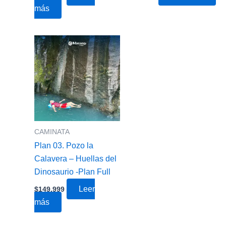
más
CAMINATA
Plan 03. Pozo la
Calavera – Huellas del
Dinosaurio -Plan Full
Leer
$
149,999
más