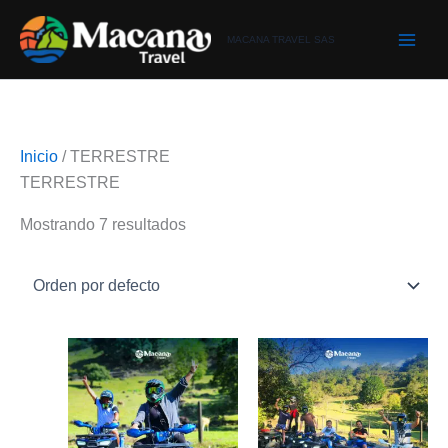
Ir
al
MACANA TRAVEL SAS
contenido
Inicio
/ TERRESTRE
TERRESTRE
Mostrando 7 resultados