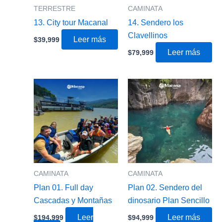
TERRESTRE
CAMINATA
13. City tour Macanal
14. Sendero los
Clavellinos
Leer más
$
39,999
Leer más
$
79,999
CAMINATA
CAMINATA
Plan 01. Full day
Plan 02. Sendero del
Cascadas y Montañas
dinosario Plan Sencillo
Leer
Leer más
$
194,999
$
94,999