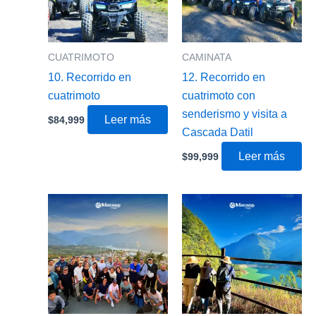
CUATRIMOTO
CAMINATA
10. Recorrido en
12. Recorrido en
cuatrimoto
cuatrimoto con
senderismo y visita a
Leer más
$
84,999
Cascada Datil
Leer más
$
99,999