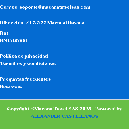
Correo:
soporte@macanatravelsas.com
Dirección: cll 3 5 22 Macanal,Boyacá.
Rut:
RNT: 187881
Politica de privacidad
Terminos y condiciones
Preguntas frecuentes
Reservas
Copyright ©Macana Travel SAS 2025 | Powered by
ALEXANDER-CASTELLANOS