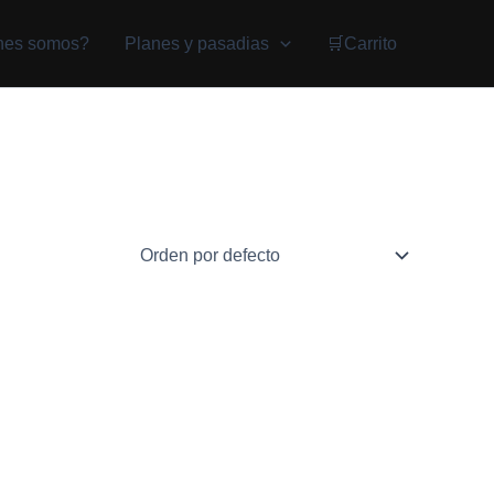
nes somos?
Planes y pasadias
🛒Carrito