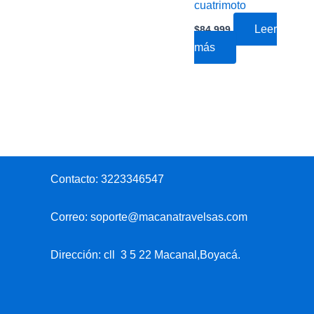
cuatrimoto
Leer
$
84,999
más
Contacto:
3223346547
Correo:
soporte@macanatravelsas.com
Dirección: cll 3 5 22 Macanal,Boyacá.